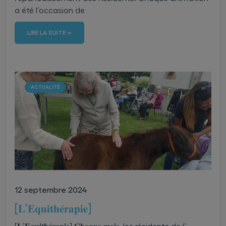
a été l’occasion de
LIRE LA SUITE »
ACTUALITÉ
12 septembre 2024
[𝐋’𝐄𝐪𝐮𝐢𝐭𝐡𝐞́𝐫𝐚𝐩𝐢𝐞]