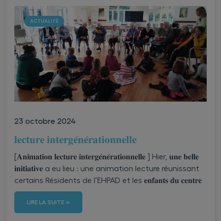
ACTUALITÉ
23 octobre 2024
𝐥𝐞𝐜𝐭𝐮𝐫𝐞 𝐢𝐧𝐭𝐞𝐫𝐠𝐞́𝐧𝐞́𝐫𝐚𝐭𝐢𝐨𝐧𝐧𝐞𝐥𝐥𝐞
[𝐀𝐧𝐢𝐦𝐚𝐭𝐢𝐨𝐧 𝐥𝐞𝐜𝐭𝐮𝐫𝐞 𝐢𝐧𝐭𝐞𝐫𝐠𝐞́𝐧𝐞́𝐫𝐚𝐭𝐢𝐨𝐧𝐧𝐞𝐥𝐥𝐞 ] Hier, 𝐮𝐧𝐞 𝐛𝐞𝐥𝐥𝐞
𝐢𝐧𝐢𝐭𝐢𝐚𝐭𝐢𝐯𝐞 a eu lieu : une animation lecture réunissant
certains Résidents de l’EHPAD et les 𝐞𝐧𝐟𝐚𝐧𝐭𝐬 𝐝𝐮 𝐜𝐞𝐧𝐭𝐫𝐞
LIRE LA SUITE »