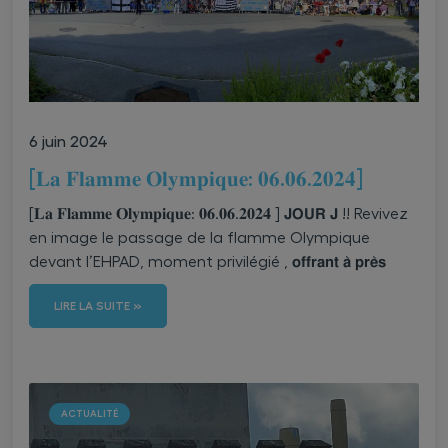
6 juin 2024
[𝐋𝐚 𝐅𝐥𝐚𝐦𝐦𝐞 𝐎𝐥𝐲𝐦𝐩𝐢𝐪𝐮𝐞: 𝟎𝟔.𝟎𝟔.𝟐𝟎𝟐𝟒]
[𝐋𝐚 𝐅𝐥𝐚𝐦𝐦𝐞 𝐎𝐥𝐲𝐦𝐩𝐢𝐪𝐮𝐞: 𝟎𝟔.𝟎𝟔.𝟐𝟎𝟐𝟒 ] 𝗝𝗢𝗨𝗥 𝗝 !! Revivez
en image le passage de la flamme Olympique
devant l’EHPAD, moment privilégié , 𝗼𝗳𝗳𝗿𝗮𝗻𝘁 𝗮̀ 𝗽𝗿𝗲̀𝘀
LIRE LA SUITE »
ACTUALITÉ