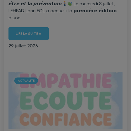
𝙚̂𝙩𝙧𝙚 𝙚𝙩 𝙡𝙖 𝙥𝙧𝙚́𝙫𝙚𝙣𝙩𝙞𝙤𝙣
Le mercredi 8 juillet,
l’EHPAD Lann EOL a accueilli la 𝗽𝗿𝗲𝗺𝗶𝗲̀𝗿𝗲 𝗲́𝗱𝗶𝘁𝗶𝗼𝗻
d’une
LIRE LA SUITE »
29 juillet 2026
ACTUALITÉ