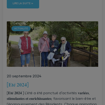
LIRE LA SUITE »
ACTUALITÉ
20 septembre 2024
[𝐄𝐭𝐞́ 𝟐𝟎𝟐𝟒]
[𝐄𝐭𝐞́ 𝟐𝟎𝟐𝟒 ] L’été a été ponctué d’activités 𝐯𝐚𝐫𝐢𝐞́𝐞𝐬,
𝐬𝐭𝐢𝐦𝐮𝐥𝐚𝐧𝐭𝐞𝐬 𝐞𝐭 𝐞𝐧𝐫𝐢𝐜𝐡𝐢𝐬𝐬𝐚𝐧𝐭𝐞𝐬; favorisant le bien-être et
l’épanouissement des Résidents. Chaque animation