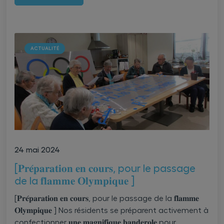
ACTUALITÉ
24 mai 2024
[𝐏𝐫𝐞́𝐩𝐚𝐫𝐚𝐭𝐢𝐨𝐧 𝐞𝐧 𝐜𝐨𝐮𝐫𝐬, pour le passage
de la 𝐟𝐥𝐚𝐦𝐦𝐞 𝐎𝐥𝐲𝐦𝐩𝐢𝐪𝐮𝐞 ]
[𝐏𝐫𝐞́𝐩𝐚𝐫𝐚𝐭𝐢𝐨𝐧 𝐞𝐧 𝐜𝐨𝐮𝐫𝐬, pour le passage de la 𝐟𝐥𝐚𝐦𝐦𝐞
𝐎𝐥𝐲𝐦𝐩𝐢𝐪𝐮𝐞 ] Nos résidents se préparent activement à
confectionner 𝐮𝐧𝐞 𝐦𝐚𝐠𝐧𝐢𝐟𝐢𝐪𝐮𝐞 𝐛𝐚𝐧𝐝𝐞𝐫𝐨𝐥𝐞 pour