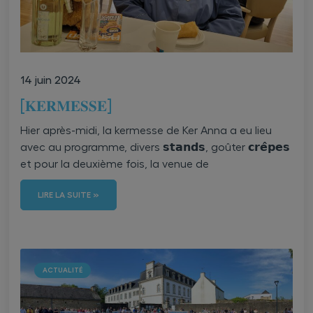
14 juin 2024
[𝐊𝐄𝐑𝐌𝐄𝐒𝐒𝐄]
Hier après-midi, la kermesse de Ker Anna a eu lieu
avec au programme, divers 𝘀𝘁𝗮𝗻𝗱𝘀, goûter 𝗰𝗿𝗲̂𝗽𝗲𝘀
et pour la deuxième fois, la venue de
LIRE LA SUITE »
ACTUALITÉ