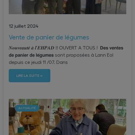
12 juillet 2024
Vente de panier de légumes
𝑵𝒐𝒖𝒗𝒆𝒂𝒖𝒕𝒆́ 𝒂̀ 𝒍’𝑬𝑯𝑷𝑨𝑫 !! OUVERT A TOUS ! 𝗗𝗲𝘀 𝘃𝗲𝗻𝘁𝗲𝘀
𝗱𝗲 𝗽𝗮𝗻𝗶𝗲𝗿 𝗱𝗲 𝗹𝗲́𝗴𝘂𝗺𝗲𝘀 sont proposées à Lann Eol
depuis ce jeudi 11 /07. Dans
LIRE LA SUITE »
ACTUALITÉ