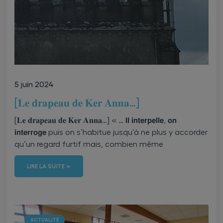
5 juin 2024
[𝐋𝐞 𝐝𝐫𝐚𝐩𝐞𝐚𝐮 𝐝𝐞 𝐊𝐞𝐫 𝐀𝐧𝐧𝐚…]
[𝐋𝐞 𝐝𝐫𝐚𝐩𝐞𝐚𝐮 𝐝𝐞 𝐊𝐞𝐫 𝐀𝐧𝐧𝐚…] « … 𝗜𝗹 𝗶𝗻𝘁𝗲𝗿𝗽𝗲𝗹𝗹𝗲, 𝗼𝗻
𝗶𝗻𝘁𝗲𝗿𝗿𝗼𝗴𝗲 puis on s’habitue jusqu’à ne plus y accorder
qu’un regard furtif mais, combien même
LIRE LA SUITE »
ACTUALITÉ