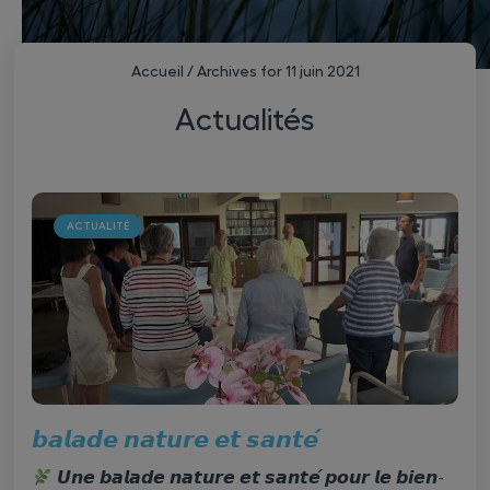
Accueil
/
Archives for 11 juin 2021
Actualités
ACTUALITÉ
𝙗𝙖𝙡𝙖𝙙𝙚 𝙣𝙖𝙩𝙪𝙧𝙚 𝙚𝙩 𝙨𝙖𝙣𝙩𝙚́
𝙐𝙣𝙚 𝙗𝙖𝙡𝙖𝙙𝙚 𝙣𝙖𝙩𝙪𝙧𝙚 𝙚𝙩 𝙨𝙖𝙣𝙩𝙚́ 𝙥𝙤𝙪𝙧 𝙡𝙚 𝙗𝙞𝙚𝙣-