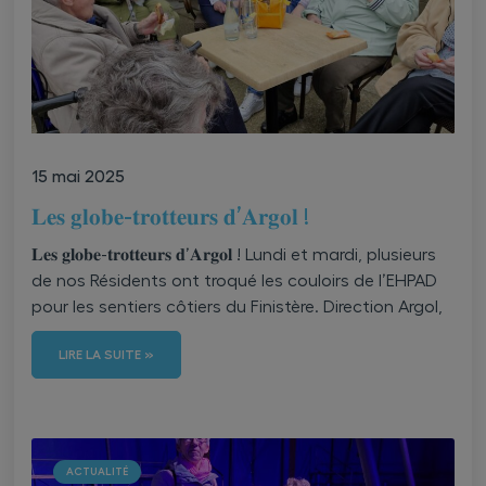
15 mai 2025
𝐋𝐞𝐬 𝐠𝐥𝐨𝐛𝐞-𝐭𝐫𝐨𝐭𝐭𝐞𝐮𝐫𝐬 𝐝’𝐀𝐫𝐠𝐨𝐥 !
𝐋𝐞𝐬 𝐠𝐥𝐨𝐛𝐞-𝐭𝐫𝐨𝐭𝐭𝐞𝐮𝐫𝐬 𝐝’𝐀𝐫𝐠𝐨𝐥 ! Lundi et mardi, plusieurs
de nos Résidents ont troqué les couloirs de l’EHPAD
pour les sentiers côtiers du Finistère. Direction Argol,
LIRE LA SUITE »
ACTUALITÉ