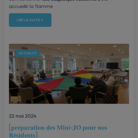
accueillir la flamme
LIRE LA SUITE »
ACTUALITÉ
22 mai 2024
[𝐩𝐫𝐞́𝐩𝐚𝐫𝐚𝐭𝐢𝐨𝐧 𝐝𝐞𝐬 𝐌𝐢𝐧𝐢-𝐉𝐎 𝐩𝐨𝐮𝐫 𝐧𝐨𝐬
𝐑𝐞́𝐬𝐢𝐝𝐞𝐧𝐭𝐬]