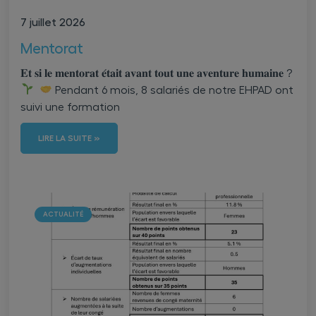
7 juillet 2026
Mentorat
𝐄𝐭 𝐬𝐢 𝐥𝐞 𝐦𝐞𝐧𝐭𝐨𝐫𝐚𝐭 𝐞́𝐭𝐚𝐢𝐭 𝐚𝐯𝐚𝐧𝐭 𝐭𝐨𝐮𝐭 𝐮𝐧𝐞 𝐚𝐯𝐞𝐧𝐭𝐮𝐫𝐞 𝐡𝐮𝐦𝐚𝐢𝐧𝐞 ?
Pendant 6 mois, 8 salariés de notre EHPAD ont
suivi une formation
LIRE LA SUITE »
ACTUALITÉ