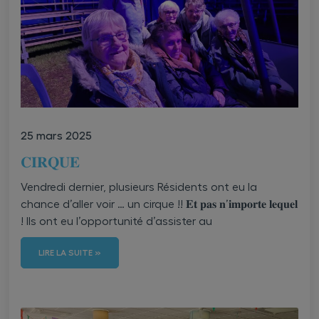
25 mars 2025
𝐂𝐈𝐑𝐐𝐔𝐄
Vendredi dernier, plusieurs Résidents ont eu la
chance d’aller voir … un cirque !! 𝐄𝐭 𝐩𝐚𝐬 𝐧’𝐢𝐦𝐩𝐨𝐫𝐭𝐞 𝐥𝐞𝐪𝐮𝐞𝐥
! Ils ont eu l’opportunité d’assister au
LIRE LA SUITE »