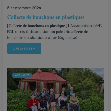
5 septembre 2024
𝐂𝐨𝐥𝐥𝐞𝐜𝐭𝐞 𝐝𝐞 𝐛𝐨𝐮𝐜𝐡𝐨𝐧𝐬 𝐞𝐧 𝐩𝐥𝐚𝐬𝐭𝐢𝐪𝐮𝐞𝐬
[𝐂𝐨𝐥𝐥𝐞𝐜𝐭𝐞 𝐝𝐞 𝐛𝐨𝐮𝐜𝐡𝐨𝐧𝐬 𝐞𝐧 𝐩𝐥𝐚𝐬𝐭𝐢𝐪𝐮𝐞 ] L’Association LANN
EOL a mis à disposition 𝐮𝐧 𝐩𝐨𝐢𝐧𝐭 𝐝𝐞 𝐜𝐨𝐥𝐥𝐞𝐜𝐭𝐞 𝐝𝐞
𝐛𝐨𝐮𝐜𝐡𝐨𝐧𝐬 en plastique et en liège, situé
LIRE LA SUITE »
ACTUALITÉ