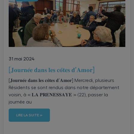
31 mai 2024
[𝐉𝐨𝐮𝐫𝐧𝐞́𝐞 𝐝𝐚𝐧𝐬 𝐥𝐞𝐬 𝐜𝐨̂𝐭𝐞𝐬 𝐝’𝐀𝐦𝐨𝐫]
[𝐉𝐨𝐮𝐫𝐧𝐞́𝐞 𝐝𝐚𝐧𝐬 𝐥𝐞𝐬 𝐜𝐨̂𝐭𝐞𝐬 𝐝’𝐀𝐦𝐨𝐫] Mercredi, plusieurs
Résidents se sont rendus dans notre département
voisin, à « 𝐋𝐀 𝐏𝐑𝐄𝐍𝐄𝐒𝐒𝐀𝐘𝐄 » (22), passer la
journée au
LIRE LA SUITE »