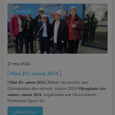
ACTUALITÉ
27 mai 2024
[𝐌𝐢𝐧𝐢 𝐉𝐎, 𝐬𝐚𝐢𝐬𝐨𝐧 𝟐𝟎𝟐𝟒 ]
[𝐌𝐢𝐧𝐢 𝐉𝐎, 𝐬𝐚𝐢𝐬𝐨𝐧 𝟐𝟎𝟐𝟒 ] Bribes de photos des
Olympiades des séniors, saison 2024 𝐎𝐥𝐲𝐦𝐩𝐢𝐚𝐝𝐞𝐬 𝐝𝐞𝐬
𝐬𝐞́𝐧𝐢𝐨𝐫𝐬, 𝐬𝐚𝐢𝐬𝐨𝐧 𝟐𝟎𝟐𝟒, organisées par l’Association
Profession Sport 56.
LIRE LA SUITE »