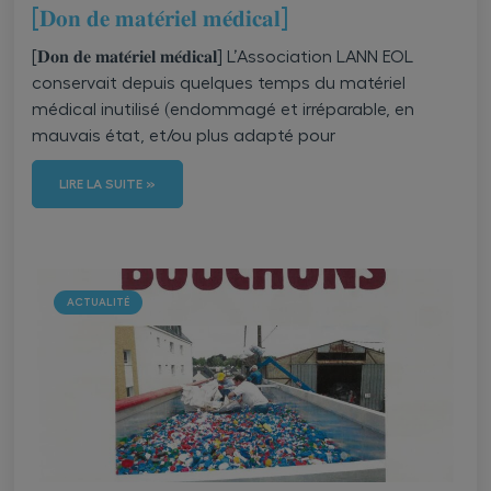
[𝐃𝐨𝐧 𝐝𝐞 𝐦𝐚𝐭𝐞́𝐫𝐢𝐞𝐥 𝐦𝐞́𝐝𝐢𝐜𝐚𝐥]
[𝐃𝐨𝐧 𝐝𝐞 𝐦𝐚𝐭𝐞́𝐫𝐢𝐞𝐥 𝐦𝐞́𝐝𝐢𝐜𝐚𝐥] L’Association LANN EOL
conservait depuis quelques temps du matériel
médical inutilisé (endommagé et irréparable, en
mauvais état, et/ou plus adapté pour
LIRE LA SUITE »
ACTUALITÉ