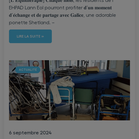
[𝐋’𝐄𝐪𝐮𝐢𝐭𝐡𝐞́𝐫𝐚𝐩𝐢𝐞] 𝐂𝐡𝐚𝐪𝐮𝐞 𝐦𝐨𝐢𝐬, les résidents de l’
EHPAD Lann Eol pourront profiter 𝐝’𝐮𝐧 𝐦𝐨𝐦𝐞𝐧𝐭
𝐝’𝐞́𝐜𝐡𝐚𝐧𝐠𝐞 𝐞𝐭 𝐝𝐞 𝐩𝐚𝐫𝐭𝐚𝐠𝐞 𝐚𝐯𝐞𝐜 𝐆𝐚𝐥𝐢𝐜𝐞, une adorable
ponette Shetland. –
LIRE LA SUITE »
ACTUALITÉ
6 septembre 2024