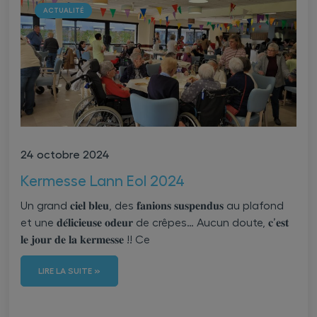
ACTUALITÉ
24 octobre 2024
Kermesse Lann Eol 2024
Un grand 𝐜𝐢𝐞𝐥 𝐛𝐥𝐞𝐮, des 𝐟𝐚𝐧𝐢𝐨𝐧𝐬 𝐬𝐮𝐬𝐩𝐞𝐧𝐝𝐮𝐬 au plafond
et une 𝐝𝐞́𝐥𝐢𝐜𝐢𝐞𝐮𝐬𝐞 𝐨𝐝𝐞𝐮𝐫 de crêpes… Aucun doute, 𝐜’𝐞𝐬𝐭
𝐥𝐞 𝐣𝐨𝐮𝐫 𝐝𝐞 𝐥𝐚 𝐤𝐞𝐫𝐦𝐞𝐬𝐬𝐞 !! Ce
LIRE LA SUITE »