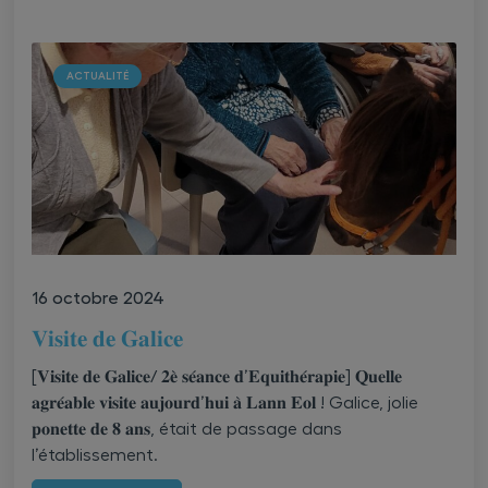
ACTUALITÉ
16 octobre 2024
𝐕𝐢𝐬𝐢𝐭𝐞 𝐝𝐞 𝐆𝐚𝐥𝐢𝐜𝐞
[𝐕𝐢𝐬𝐢𝐭𝐞 𝐝𝐞 𝐆𝐚𝐥𝐢𝐜𝐞/ 𝟐𝐞̀ 𝐬𝐞́𝐚𝐧𝐜𝐞 𝐝’𝐄𝐪𝐮𝐢𝐭𝐡𝐞́𝐫𝐚𝐩𝐢𝐞] 𝐐𝐮𝐞𝐥𝐥𝐞
𝐚𝐠𝐫𝐞́𝐚𝐛𝐥𝐞 𝐯𝐢𝐬𝐢𝐭𝐞 𝐚𝐮𝐣𝐨𝐮𝐫𝐝’𝐡𝐮𝐢 𝐚̀ 𝐋𝐚𝐧𝐧 𝐄𝐨𝐥 ! Galice, jolie
𝐩𝐨𝐧𝐞𝐭𝐭𝐞 𝐝𝐞 𝟖 𝐚𝐧𝐬, était de passage dans
l’établissement.