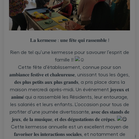
𝐋𝐚 𝐤𝐞𝐫𝐦𝐞𝐬𝐬𝐞 : 𝐮𝐧𝐞 𝐟𝐞̂𝐭𝐞 𝐪𝐮𝐢 𝐫𝐚𝐬𝐬𝐞𝐦𝐛𝐥𝐞 !
Rien de tel qu’une kermesse pour savourer l’esprit de
famille !!
Cette fête d’établissement, connue pour son
𝐚𝐦𝐛𝐢𝐚𝐧𝐜𝐞 𝐟𝐞𝐬𝐭𝐢𝐯𝐞 𝐞𝐭 𝐜𝐡𝐚𝐥𝐞𝐮𝐫𝐞𝐮𝐬𝐞, unissant tous les âges,
𝐝𝐞𝐬 𝐩𝐥𝐮𝐬 𝐩𝐞𝐭𝐢𝐭𝐬 𝐚𝐮𝐱 𝐩𝐥𝐮𝐬 𝐠𝐫𝐚𝐧𝐝𝐬, a pris place dans la
maison mercredi après-midi. Un événement 𝐣𝐨𝐲𝐞𝐮𝐱 𝐞𝐭
𝐚𝐧𝐢𝐦𝐞́ qui a rassemblé les Résidents, leur entourage,
les salariés et leurs enfants. L’occasion pour tous de
profiter d’une journée divertissante, 𝐚𝐯𝐞𝐜 𝐝𝐞𝐬 𝐬𝐭𝐚𝐧𝐝𝐬 𝐝𝐞
𝐣𝐞𝐮𝐱, 𝐝𝐞 𝐥𝐚 𝐦𝐮𝐬𝐢𝐪𝐮𝐞, 𝐞𝐭 𝐝𝐞𝐬 𝐝𝐞́𝐠𝐮𝐬𝐭𝐚𝐭𝐢𝐨𝐧𝐬 𝐝𝐞 𝐜𝐫𝐞̂𝐩𝐞𝐬.
Cette kermesse annuelle est un excellent moyen de
𝐟𝐚𝐯𝐨𝐫𝐢𝐬𝐞𝐫 𝐥𝐞𝐬 𝐢𝐧𝐭𝐞𝐫𝐚𝐜𝐭𝐢𝐨𝐧𝐬 𝐬𝐨𝐜𝐢𝐚𝐥𝐞𝐬, et notamment de