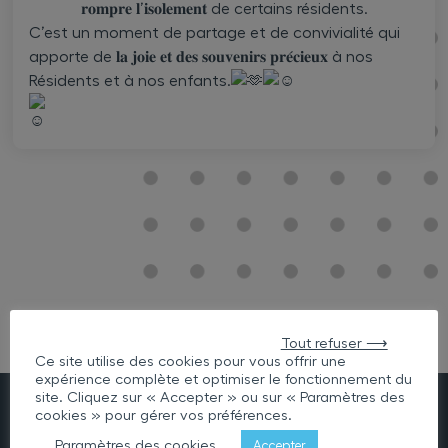
𝐫𝐨𝐦𝐩𝐫𝐞 𝐥’𝐢𝐬𝐨𝐥𝐞𝐦𝐞𝐧𝐭 de certains résidents.
C’est un moment de partage et de convivialité qui
apporte de 𝐥𝐚 𝐣𝐨𝐢𝐞 𝐞𝐭 𝐝𝐞𝐬 𝐬𝐨𝐮𝐯𝐞𝐧𝐢𝐫𝐬 𝐩𝐫𝐞́𝐜𝐢𝐞𝐮𝐱 à nos
Résidents et à nos enfants.
Tout refuser ⟶
Ce site utilise des cookies pour vous offrir une
expérience complète et optimiser le fonctionnement du
site. Cliquez sur « Accepter » ou sur « Paramètres des
cookies » pour gérer vos préférences.
L’association Lann Eol comporte 176 lits d’hébergement
Paramètres des cookies
Accepter