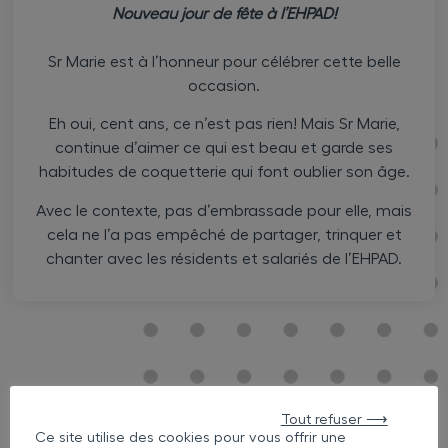
Nouveau jour de fête à l’EHPAD!
Sr Marie est à l’honneur pour célébrer cette belle
occasion.
Eh oui, cent ans, ce n’est pas rien! Mais Sr Marie,
continue d’aimer ce qui est beau et garde ses
habitudes de coquetterie qui font oublier son âge.
Avec le contexte, pas d’embrassade pour elle, mais
cela ne l’a pas empêché de partager, trinquer et
chanter avec les résidents et salariés de l’EHPAD.
Tout refuser ⟶
Ce site utilise des cookies pour vous offrir une