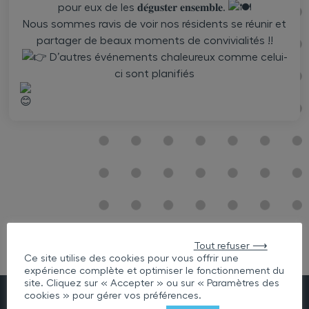
pour eux de les 𝐝𝐞́𝐠𝐮𝐬𝐭𝐞𝐫 𝐞𝐧𝐬𝐞𝐦𝐛𝐥𝐞.
Nous sommes ravis de voir nos résidents se réunir et
partager de beaux moments de convivialités !!
D’autres événements chaleureux comme celui-
ci sont planifiés
Tout refuser ⟶
Ce site utilise des cookies pour vous offrir une
expérience complète et optimiser le fonctionnement du
site. Cliquez sur « Accepter » ou sur « Paramètres des
cookies » pour gérer vos préférences.