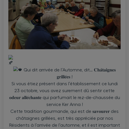
Qui dit arrivée de l’Automne, dit… 𝐂𝐡𝐚̂𝐭𝐚𝐢𝐠𝐧𝐞𝐬
𝐠𝐫𝐢𝐥𝐥𝐞́𝐞𝐬 !
Si vous étiez présent dans l’établissement ce lundi
23 octobre, vous avez surement dû sentir cette
𝐨𝐝𝐞𝐮𝐫 𝐚𝐥𝐥𝐞́𝐜𝐡𝐚𝐧𝐭𝐞 qui parfumait le rez-de-chaussée du
service Ker Anna !
Cette tradition gourmande, qui est de 𝐬𝐚𝐯𝐨𝐮𝐫𝐞𝐫 des
châtaignes grillées, est très appréciée par nos
Résidents à l’arrivée de l’automne, et il est important