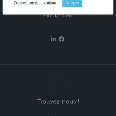
Paramètres des cookies
Accepter
L’association Lann Eol comporte 176 lits d’hébergement
permanent, répartis sur un seul site et deux maisons, Lann
Eol et Ker Anna.
Trouvez-nous !