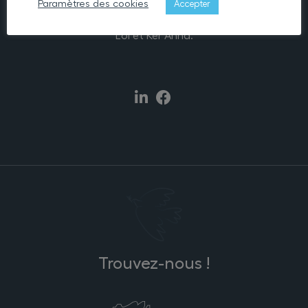
L’association Lann Eol comporte 176 lits d’hébergement
Paramètres des cookies
Accepter
permanent, répartis sur un seul site et deux maisons, Lann
Eol et Ker Anna.
Trouvez-nous !