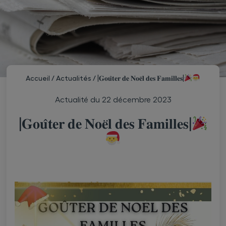
Accueil
/
Actualités
/
|𝐆𝐨𝐮̂𝐭𝐞𝐫 𝐝𝐞 𝐍𝐨𝐞̈𝐥 𝐝𝐞𝐬 𝐅𝐚𝐦𝐢𝐥𝐥𝐞𝐬|
Actualité du
22 décembre 2023
|𝐆𝐨𝐮̂𝐭𝐞𝐫 𝐝𝐞 𝐍𝐨𝐞̈𝐥 𝐝𝐞𝐬 𝐅𝐚𝐦𝐢𝐥𝐥𝐞𝐬|