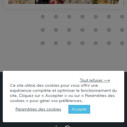
Tout refuser ⟶
Ce site utilise des cookies pour vous offrir une
L’association Lann Eol comporte 176 lits d’hébergement
expérience complète et optimiser le fonctionnement du
site. Cliquez sur « Accepter » ou sur « Paramètres des
permanent, répartis sur un seul site et deux maisons, Lann
cookies » pour gérer vos préférences.
Eol et Ker Anna.
Paramètres des cookies
Accepter